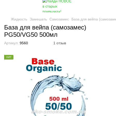
Жидкость
Замешать
Самозамес
База для вейпа (самозам
База для вейпа (самозамес)
PG50/VG50 500мл
Артикул:
9560
1 отзыв
ХИТ